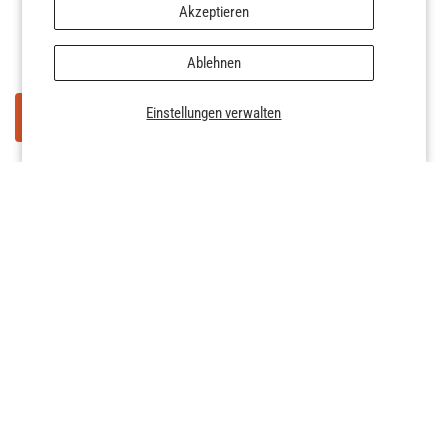
Partikel
Akzeptieren
Ablehnen
Einstellungen verwalten
KONTAKT
Flüssigkeit/Nebel